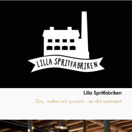
Lilla Spritfabriken
Gin, vodka och
punsch
- se vårt sortiment