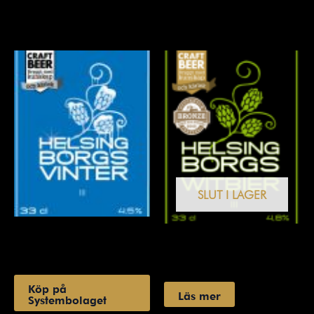
Relaterade produkter
SLUT I LAGER
Starköl
Öl
Vinter
Witbier
Köp på
Läs mer
Systembolaget