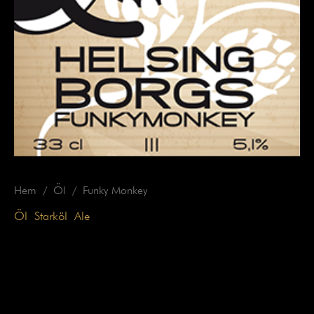
Hem
/
Öl
/ Funky Monkey
Öl
,
Starköl
,
Ale
Funky Monkey
Helsingborgs Funky Monkey 5,1%
En American Pale Ale som humlats tre gånger med dofter
av mango, citrus och marmelad. Passar bra till: Nötkött,