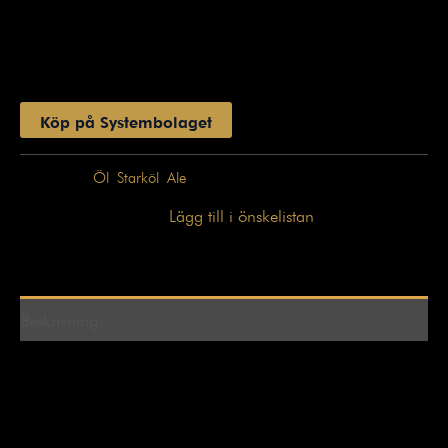
lammkött eller som sällskapsdryck. Vinnare av ”Bästa
VardagsAle, Modern stil” på Stockholm Beer and Whisky
festival 2015.
Köp på Systembolaget
Kategorier:
Öl
,
Starköl
,
Ale
Lägg till i önskelistan
Beskrivning
Helsingborgs Bryggeri har tagit sina första steg på
amerikansk mark. Resultatet är en APA, där varenda
droppe är fullmatad av den bästa humle som går att få tag