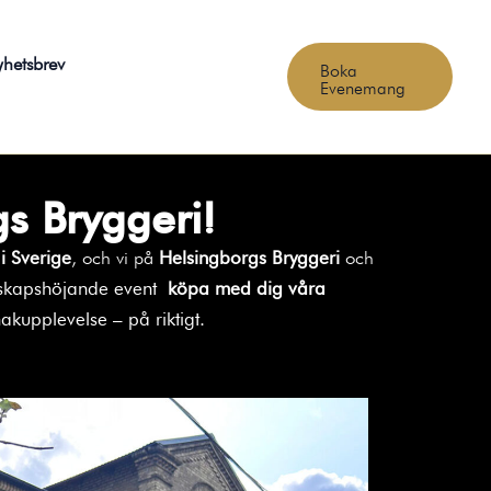
hetsbrev
Boka
Evenemang
s Bryggeri!
 i Sverige
, och vi på
Helsingborgs Bryggeri
och
unskapshöjande event
köpa med dig våra
akupplevelse – på riktigt.