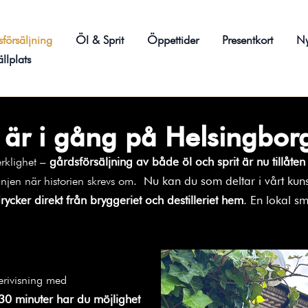
försäljning
Öl & Sprit
Öppettider
Presentkort
Ny
ällplats
 är i gång på Helsingborg
erklighet –
gårdsförsäljning av både öl och sprit är nu tillåten
tlinjen när historien skrevs om.
Nu kan du som deltar i vårt k
ycker direkt från bryggeriet och destilleriet hem
. En lokal sm
gerivisning med
 30 minuter har du möjlighet