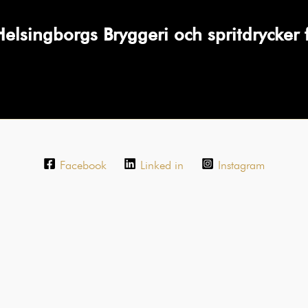
Helsingborgs Bryggeri och spritdrycker f
Facebook
Linked in
Instagram