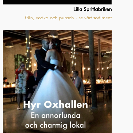
Lilla Spritfabriken
Gin, vodka och
punsch
- se vårt sortiment