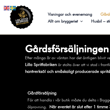
Hoppa
till
Visningar och evenemang
Gårds
innehåll
Allt om bryggeriet
Husbil – st
Gårdsförsäljningen
Efter många år av väntan har det äntligen blivit v
Lilla Spritfabriken
är stolta över att vi stod i fron
hantverksöl och småskaligt producerade spritdr
Gårdförsäljning
För att handla i vår butik måste du delta i Bryg
ölprovning.
När eventet är slut efter 1 timme