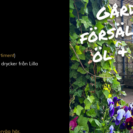
rtiment
)
drycker från Lilla
örväg här.